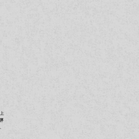
上
評
、