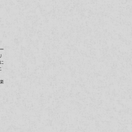
ー
り
に
に
楽