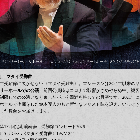
4月
マタイ受難曲
年受難節に欠かせない《マタイ受難曲》。本シーズンは2021年以来の
サ
リーホールでの公演
。前回公演時はコロナの影響がさめやらぬ中、観客
制限しての公演となりましたが、今回満を持しての再演です。2021年に
ホールで指揮をした鈴木優人のもと新たなソリスト陣を迎え、いっそう
した舞台をお届けします。
第172回定期演奏会｜受難節コンサート2026
J. S. バッハ《マタイ受難曲》BWV 244