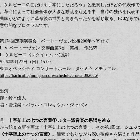
、ケルビーニの曲だけを手本にしただろう」と絶賛したほどの代表作で
。革命によって社会全体が大きな動乱を迎える中、当時の独仏を代表す
曲家がどのように革命後の世界と向き合ったかを感じ取る、BCJならで
意欲的なプログラムです。
第174回定期演奏会｜ベートーヴェン没後200年へ寄せて
L. v. ベートーヴェン 交響曲第3番「英雄」 作品55
L. ケルビーニ《レクイエム ハ短調》
️2026年9月27日（日）15:00
東京オペラシティ コンサートホール：タケミツ メモリアル
https://bachcollegiumjapan.org/schedule/eroica-092026/
出演
揮：鈴木優人
唱・管弦楽：バッハ・コレギウム・ジャパン
0月
十字架上の七つの言葉① ルター派音楽の系譜を辿る
から始まる新企画は「十字架上の七つの言葉」。その第1回は、
シュッ
《十字架上の七つの言葉》
。簡素でありながら深い敬虔さを湛えた作品