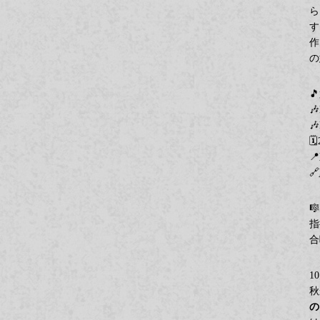
ら
す
作
の





🔗

指
合
1
秋
の