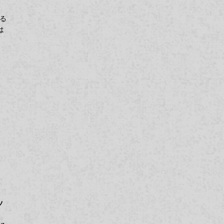
る
は
ツ