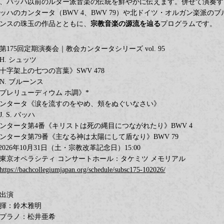
、バッハ以前のルター派音楽の伝統を鮮やかに伝えます。併せて演奏す
ッハのカンタータ（BWV 4、BWV 79）や北ドイツ・オルガン楽派のブ
ンスの珠玉の作品とともに、
宗教音楽の源流を辿る
プログラムです。
第175回定期演奏会｜教会カンタータシリーズ vol. 95
H. シュッツ
十字架上の七つの言葉》SWV 478
N. ブルーンス
プレリューディウム ホ調》*
ンタータ《涙を流すのをやめ、頬をぬぐいなさい》
J. S. バッハ
ンタータ第4番《キリストは死の縄目につながれたり》BWV 4
ンタータ第79番《主なる神は太陽にして盾なり》BWV 79
️2026年10月31日（土・宗教改革記念日）15:00
東京オペラシティ コンサートホール：タケミツ メモリアル
https://bachcollegiumjapan.org/schedule/subsc175-102026/
出演
揮：鈴木雅明
プラノ：松井亜希