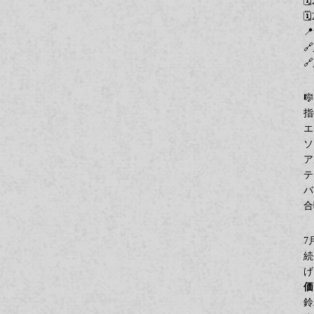



🔗
🔗

指
エ
ソ
ア
テ
バ
合
続
げ
価
鈴