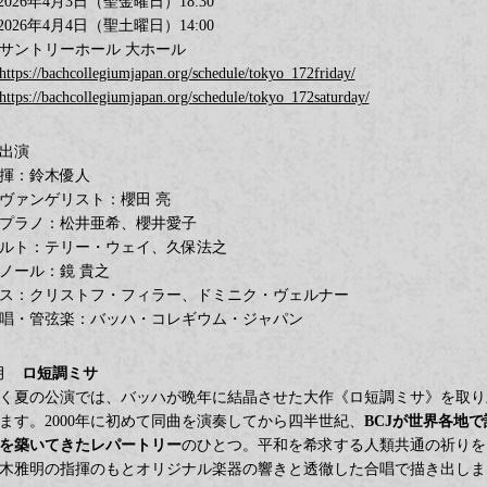
️2026年4月3日（聖金曜日）18:30
️2026年4月4日（聖土曜日）14:00
サントリーホール 大ホール
https://bachcollegiumjapan.org/schedule/tokyo_172friday/
https://bachcollegiumjapan.org/schedule/tokyo_172saturday/
出演
揮：鈴木優人
ヴァンゲリスト：櫻田 亮
プラノ：松井亜希、櫻井愛子
ルト：テリー・ウェイ、久保法之
ノール：鏡 貴之
ス：クリストフ・フィラー、ドミニク・ヴェルナー
唱・管弦楽：バッハ・コレギウム・ジャパン
7月
ロ短調ミサ
く夏の公演では、バッハが晩年に結晶させた大作《ロ短調ミサ》を取り
ます。2000年に初めて同曲を演奏してから四半世紀、
BCJが世界各地で
を築いてきたレパートリー
のひとつ。平和を希求する人類共通の祈りを
木雅明の指揮のもとオリジナル楽器の響きと透徹した合唱で描き出しま