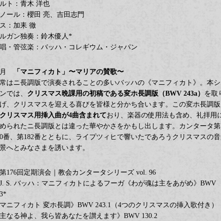
ルト：青木 洋也
ノール：櫻田 亮、吉田志門
ス：加耒 徹
ルガン独奏：鈴木優人*
唱・管弦楽：バッハ・コレギウム・ジャパン
2月
「マニフィカト」〜マリアの賛歌〜
常はニ長調版で演奏されることの多いバッハの《マニフィカト》。本シ
ンでは、
クリスマス晩課用の初稿である変ホ長調版（BWV 243a）
を取
げ、クリスマスを迎える喜びを皆様と分かち合います。この変ホ長調版
クリスマス用挿入曲が4曲含まれて
おり、楽器の使用法も含め、礼拝用
められたニ長調版とは違った華やかさをかもし出します。カンタータ第
30番、第182番とともに、ライプツィヒで響いたであろうクリスマスの音
景へとみなさまを誘います。
第176回定期演会｜教会カンタータシリーズ vol. 96
J. S. バッハ：マニフィカトによるフーガ《わが魂は主をあがめ》BWV
3*
マニフィカト 変ホ長調》BWV 243.1（4つのクリスマスの挿入歌付き）
主なる神よ、我ら皆あなたを讃えます》BWV 130.2