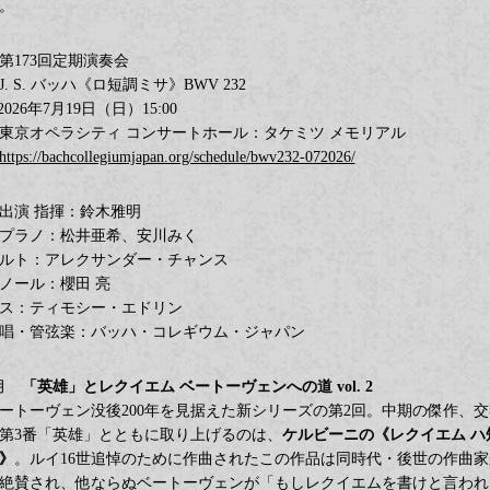
。
第173回定期演奏会
J. S. バッハ《ロ短調ミサ》BWV 232
️2026年7月19日（日）15:00
東京オペラシティ コンサートホール：タケミツ メモリアル
https://bachcollegiumjapan.org/schedule/bwv232-072026/
出演 指揮：鈴木雅明
プラノ：松井亜希、安川みく
ルト：アレクサンダー・チャンス
ノール：櫻田 亮
ス：ティモシー・エドリン
唱・管弦楽：バッハ・コレギウム・ジャパン
9月
「英雄」とレクイエム ベートーヴェンへの道 vol. 2
ートーヴェン没後200年を見据えた新シリーズの第2回。中期の傑作、交
第3番「英雄」とともに取り上げるのは、
ケルビーニの《レクイエム ハ
》
。ルイ16世追悼のために作曲されたこの作品は同時代・後世の作曲家
絶賛され、他ならぬベートーヴェンが「もしレクイエムを書けと言われ