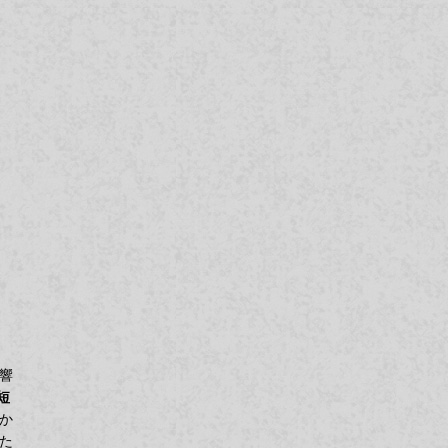
響
短
か
た