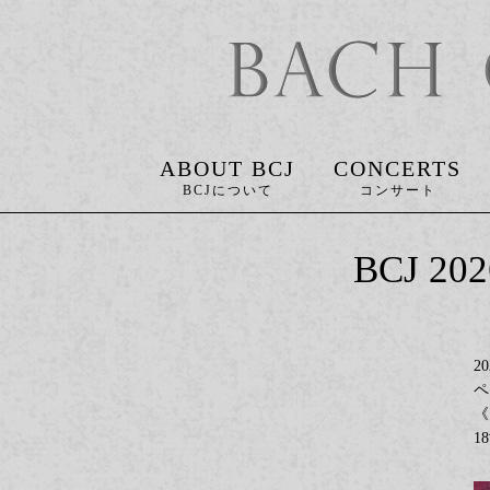
ABOUT BCJ
CONCERTS
BCJ 
2
ペ
《
1