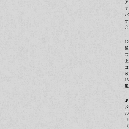
ア
テ
バ
オ
合
1
通
ズ
上
は
改
1
風


73
《
《