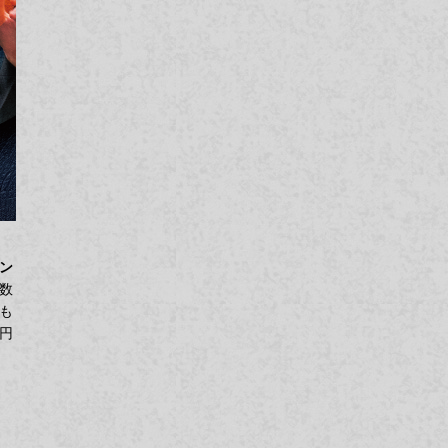
ン
数
も
円