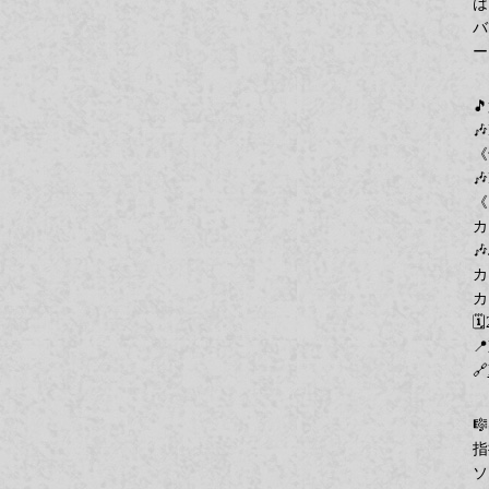
は
バ
ー


《

《
カ
🎶
カ
カ


🔗

指
ソ