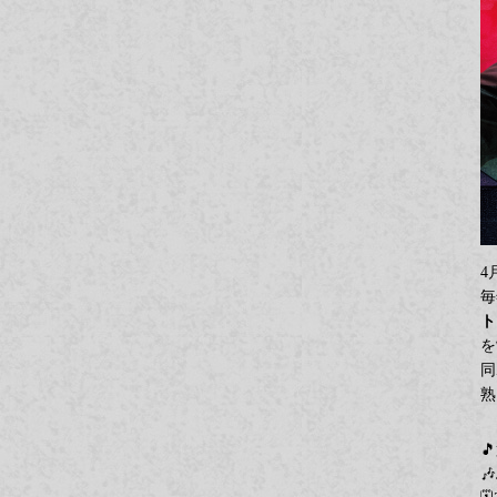
毎
ト
を
同
熟

