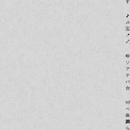
す




🔗

ソ
ア
テ
バ
合
ベ
曲
調
ら