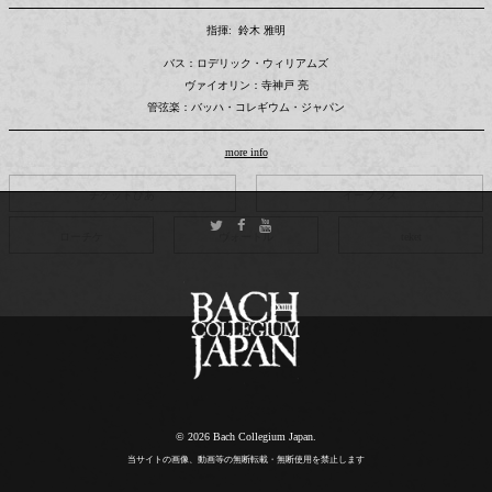
指揮: 鈴木 雅明
バス：ロデリック・ウィリアムズ
ヴァイオリン：寺神戸 亮
管弦楽：バッハ・コレギウム・ジャパン
more info
チケットぴあ
イープラス
ローチケ
ヴォートル
teket
© 2026 Bach Collegium Japan.
当サイトの画像、動画等の無断転載・無断使用を禁止します