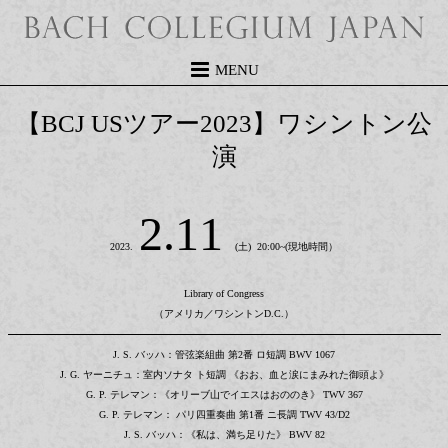
MENU
【BCJ USツアー2023】ワシントン公
演
2.11
2023.
(土) 20:00~(現地時間）
Library of Congress
（アメリカ／ワシントンD.C.）
J. S. バッハ：管弦楽組曲 第2番 ロ短調 BWV 1067
J. G. ヤーニチュ：室内ソナタ ト短調 《おお、血と涙にまみれた御頭よ》
G. P. テレマン：《オリーブ山でイエスはおののき》 TWV 367
G. P. テレマン： パリ四重奏曲 第1番 ニ長調 TWV 43/D2
J. S. バッハ：《私は、満ち足りた》 BWV 82