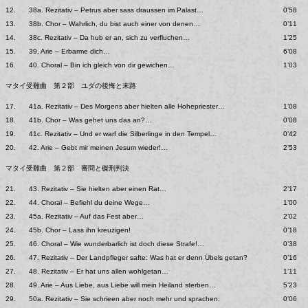
12.
38a. Rezitativ – Petrus aber sass draussen im Palast…
0’58
13.
38b. Chor – Wahrlich, du bist auch einer von denen…
0’11
14.
38c. Rezitativ – Da hub er an, sich zu verfluchen…
1’25
15.
39. Arie – Erbarme dich…
6’08
16.
40. Choral – Bin ich gleich von dir gewichen…
1’03
マタイ受難曲 第２部 ユダの後悔と末路
17.
41a. Rezitativ – Des Morgens aber hielten alle Hohepriester…
1’08
18.
41b. Chor – Was gehet uns das an?…
0’08
19.
41c. Rezitativ – Und er warf die Silberlinge in den Tempel…
0’42
20.
42. Arie – Gebt mir meinen Jesum wieder!…
2’53
マタイ受難曲 第２部 審問と磔刑判決
21.
43. Rezitativ – Sie hielten aber einen Rat…
2’17
22.
44. Choral – Befiehl du deine Wege…
1’00
23.
45a. Rezitativ – Auf das Fest aber…
2’02
24.
45b. Chor – Lass ihn kreuzigen!
0’18
25.
46. Choral – Wie wunderbarlich ist doch diese Strafe!…
0’38
26.
47. Rezitativ – Der Landpfleger safte: Was hat er denn Übels getan?
0’16
27.
48. Rezitativ – Er hat uns allen wohlgetan…
1’11
28.
49. Arie – Aus Liebe, aus Liebe will mein Heiland sterben…
5’23
29.
50a. Rezitativ – Sie schrieen aber noch mehr und sprachen:
0’06