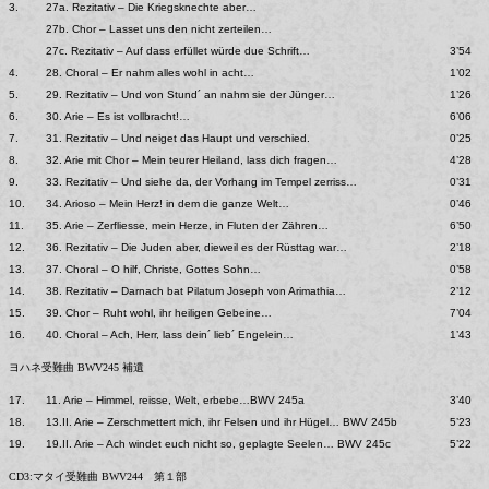
3.
27a. Rezitativ – Die Kriegsknechte aber…
27b. Chor – Lasset uns den nicht zerteilen…
27c. Rezitativ – Auf dass erfüllet würde due Schrift…
3’54
4.
28. Choral – Er nahm alles wohl in acht…
1’02
5.
29. Rezitativ – Und von Stund´ an nahm sie der Jünger…
1’26
6.
30. Arie – Es ist vollbracht!…
6’06
7.
31. Rezitativ – Und neiget das Haupt und verschied.
0’25
8.
32. Arie mit Chor – Mein teurer Heiland, lass dich fragen…
4’28
9.
33. Rezitativ – Und siehe da, der Vorhang im Tempel zerriss…
0’31
10.
34. Arioso – Mein Herz! in dem die ganze Welt…
0’46
11.
35. Arie – Zerfliesse, mein Herze, in Fluten der Zähren…
6’50
12.
36. Rezitativ – Die Juden aber, dieweil es der Rüsttag war…
2’18
13.
37. Choral – O hilf, Christe, Gottes Sohn…
0’58
14.
38. Rezitativ – Darnach bat Pilatum Joseph von Arimathia…
2’12
15.
39. Chor – Ruht wohl, ihr heiligen Gebeine…
7’04
16.
40. Choral – Ach, Herr, lass dein´ lieb´ Engelein…
1’43
ヨハネ受難曲 BWV245 補遺
17.
11. Arie – Himmel, reisse, Welt, erbebe…BWV 245a
3’40
18.
13.II. Arie – Zerschmettert mich, ihr Felsen und ihr Hügel… BWV 245b
5’23
19.
19.II. Arie – Ach windet euch nicht so, geplagte Seelen… BWV 245c
5’22
CD3:マタイ受難曲 BWV244 第１部