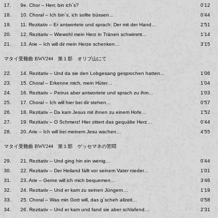
17.
9e. Chor – Herr, bin ich´s?
0’12
18.
10. Choral – Ich bin´s, ich sollte büssen…
0’44
19.
11. Rezitativ – Er antwortete und sprach: Der mit der Hand…
2’51
20.
12. Rezitativ – Wiewohl mein Herz in Tränen schwimmt…
1’14
21.
13. Arie – Ich will dir mein Herze schenken…
3’15
マタイ受難曲 BWV244 第１部 オリブ山にて
22.
14. Rezitativ – Und da sie den Lobgesang gesprochen hatten…
1’06
23.
15. Choral – Erkenne mich, mein Hüter…
1’04
24.
16. Rezitativ – Petrus aber antwortete und sprach zu ihm…
1’03
25.
17. Choral – Ich will hier bei dir stehen…
0’57
26.
18. Rezitativ – Da kam Jesus mit ihnen zu einem Hofe…
1’52
27.
19. Rezitativ – O Schmerz! Hier zittert das gequälte Herz…
0’44
28.
20. Arie – Ich will bei meinem Jesu wachen…
4’55
マタイ受難曲 BWV244 第１部 ゲッセマネの苦悶
29.
21. Rezitativ – Und ging hin ein wenig…
0’44
30.
22. Rezitativ – Der Heiland fällt vor seinem Vater nieder…
1’01
31.
23. Arie – Gerne will ich mich bequemen…
3’46
32.
24. Rezitativ – Und er kam zu seinen Jüngern…
1’19
33.
25. Choral – Was min Gott will, das g´scheh allzeit…
0’58
34.
26. Rezitativ – Und er kam und fand sie aber schlafend…
2’31