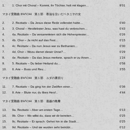
1.
1. Chor mit Choral – Kommt, ihr Töchter, helt mit klagen…
8’01
マタイ受難曲 BWV244 第１部 香油を注いだベタニヤの女
2.
2. Rezitativ – Da Jesus diese Rede vollendet hatte…
0’40
3.
3. Choral – Herzliebster Jesu, was hast du verbrochen…
0’43
4.
4a. Rezitativ – Da versammleten sich die Hohenpriester…
0’26
5.
4b. Chor – Ja nicht auf das Fest…
0’15
6.
4c. Rezitativ – Da nun Jesus war zu Bethanien…
0’30
7.
4d. Chor – Wozu dienet dieser Unrat?…
0’29
8.
4e. Rezitativ – Da das Jesus merkete, sprach er zu ihnen…
1’24
9.
5. Rezitativ – Du lieber Heiland du…
0’58
10.
6. Arie – Buss und Reu…
3’55
マタイ受難曲 BWV244 第１部 ユダの裏切り
11.
7. Rezitativ – Da ging hin der Zwölfen einer…
0’36
12.
8. Arie – Blute nur, du libes Herz!..
4’44
マタイ受難曲 BWV244 第１部 過越の晩餐
13.
9a. Rezitativ – Aber am ersten Tage…
0’13
14.
9b. Chor – Wo willst du, dass wir dir bereiten…
0’25
15.
9c. Rezitativ – Er sprach: Gehet hin in die Stadt…
0’25
16.
9d. Rezitativ – Und sie wurden sehr betrübt…
0’12