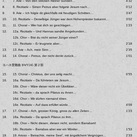
7.
7. Arie – Von den Stricken meiner Sünden…
4’32
8.
8. Rezitativ – Simon Petrus aber folgete Jesum nach…
0’12
9.
9. Arie – Ich folgte dir gleichfalls mit freudigen Schritten…
3’47
10.
10. Rezitativ – Derselbige Jünger war dem Hohenpriester bakannt…
3’02
11.
11. Choral – Wer hat dich so geschlagen…
1’23
12.
12a. Rezitativ – Und Hannas sandte ihngebunden…
12b. Chor – Bist du nicht seiner Jünger einer?
12c. Rezitativ – Er leugnete aber…
2’18
13.
13. Arie – Ach, mein Sinn…
2’35
14.
14. Choral – Petrus, der nicht denkt zurück…
1’01
ヨハネ受難曲 BWV245 第２部
15.
15. Choral – Christus, der uns selig macht…
0’55
16.
16a. Rezitativ – Da führteten sie Jesum…
16b. Chor – Wäre dieser nicht ein Übeltäter…
16c. Rezitativ – da sprach Pilatus zu ihnen…
16d. Chor – Wir dürfen niemand töten.
16e. Rezitativ – Auf dass erfüllet würde…
4’09
17.
17. Choral – Ach, grosser König, gross zu allen Zeiten…
1’23
18.
18a. Rezitativ – Da sprach Pilatus zu ihm…
18b. Chor – Nicht diesen, diesen nicht, sondern Barrabam!
18c. Rezitativ – Barrabas aber war ein Mörder…
1’53
19.
19. Arioso – Betrachte, meine Seel´, mit ängstlichem Vergnügen…
2’33