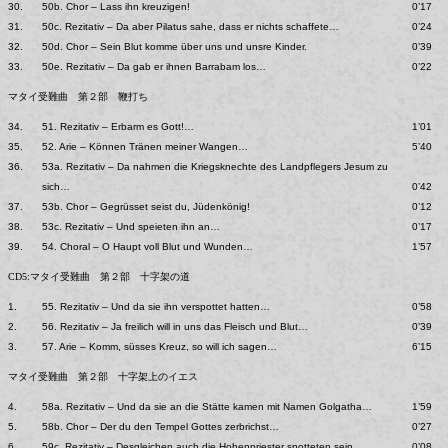
30.
50b. Chor – Lass ihn kreuzigen!
0’17
31.
50c. Rezitativ – Da aber Pilatus sahe, dass er nichts schaffete…
0’24
32.
50d. Chor – Sein Blut komme über uns und unsre Kinder.
0’39
33.
50e. Rezitativ – Da gab er ihnen Barrabam los…
0’22
マタイ受難曲 第２部 鞭打ち
34.
51. Rezitativ – Erbarm es Gott!…
1’01
35.
52. Arie – Können Tränen meiner Wangen…
5’40
36.
53a. Rezitativ – Da nahmen die Kriegsknechte des Landpflegers Jesum zu
sich…
0’42
37.
53b. Chor – Gegrüsset seist du, Jüdenkönig!
0’12
38.
53c. Rezitativ – Und speieten ihn an…
0’17
39.
54. Choral – O Haupt voll Blut und Wunden…
1’57
CD5:マタイ受難曲 第２部 十字架の道
1.
55. Rezitativ – Und da sie ihn verspottet hatten…
0’58
2.
56. Rezitativ – Ja freilich will in uns das Fleisch und Blut…
0’39
3.
57. Arie – Komm, süsses Kreuz, so will ich sagen…
6’15
マタイ受難曲 第２部 十字架上のイエス
4.
58a. Rezitativ – Und da sie an die Stätte kamen mit Namen Golgatha…
1’59
5.
58b. Chor – Der du den Tempel Gottes zerbrichst…
0’27
6.
59c. Rezitativ – Desgleichen auch die Hohenpriester spotteten sein…
0’08