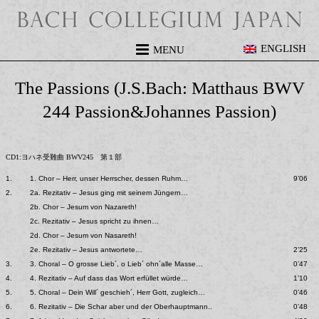
ENGLISH
MENU
The Passions (J.S.Bach: Matthaus BWV
244 Passion&Johannes Passion)
CD1:ヨハネ受難曲 BWV245 第１部
1.
1. Chor – Herr, unser Herrscher, dessen Ruhm…
9’06
2.
2a. Rezitativ – Jesus ging mit seinem Jüngern…
2b. Chor – Jesum von Nazareth!
2c. Rezitativ – Jesus spricht zu ihnen…
2d. Chor – Jesum von Nasareth!
2e. Rezitativ – Jesus antwortete…
2’25
3.
3. Choral – O grosse Lieb´, o Lieb´ ohn´alle Masse…
0’47
4.
4. Rezitativ – Auf dass das Wort erfüllet würde…
1’10
5.
5. Choral – Dein Will´ geschieh´, Herr Gott, zugleich…
0’46
6.
6. Rezitativ – Die Schar aber und der Oberhauptmann..
0’48