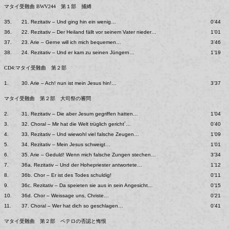
マタイ受難曲 BWV244 第１部 捕縛
35.
21. Rezitativ – Und ging hin ein wenig…
0’44
36.
22. Rezitativ – Der Heiland fällt vor seinem Vater nieder…
1’01
37.
23. Arie – Gerne will ich mich bequemen…
3’46
38.
24. Rezitativ – Und er kam zu seinen Jüngern…
1’19
CD4:マタイ受難曲 第２部
1.
30. Arie – Ach! nun ist mein Jesus hin!…
3’37
マタイ受難曲 第２部 大司祭の審問
2.
31. Rezitativ – Die aber Jesum gegriffen hatten…
1’04
3.
32. Choral – Mir hat die Welt trüglich gericht´…
0’40
4.
33. Rezitativ – Und wiewohl viel falsche Zeugen…
1’09
5.
34. Rezitativ – Mein Jesus schweigt…
1’01
6.
35. Arie – Geduld! Wenn mich falsche Zungen stechen…
3’34
7.
36a. Rezitativ – Und der Hohepriester antwortete…
1’12
8.
36b. Chor – Er ist des Todes schuldig!
0’11
9.
36c. Rezitativ – Da speieten sie aus in sein Angesicht…
0’15
10.
36d. Chor – Weissage uns, Christe…
0’21
11.
37. Choral – Wer hat dich so geschlagen…
0’41
マタイ受難曲 第２部 ペテロの否認と悔恨