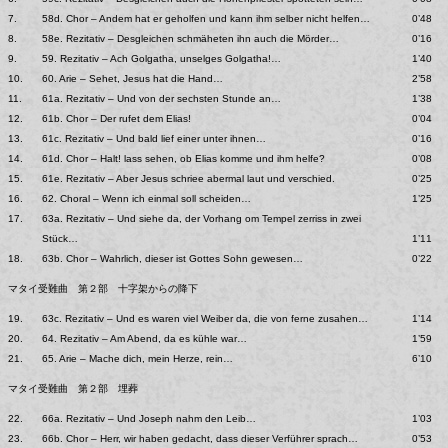
7.
58d. Chor – Andem hat er geholfen und kann ihm selber nicht helfen…
0’48
8.
58e. Rezitativ – Desgleichen schmäheten ihn auch die Mörder…
0’16
9.
59. Rezitativ – Ach Golgatha, unselges Golgatha!…
1’40
10.
60. Arie – Sehet, Jesus hat die Hand…
2’58
11.
61a. Rezitativ – Und von der sechsten Stunde an…
1’38
12.
61b. Chor – Der rufet dem Elias!
0’04
13.
61c. Rezitativ – Und bald lief einer unter ihnen…
0’16
14.
61d. Chor – Halt! lass sehen, ob Elias komme und ihm helfe?
0’08
15.
61e. Rezitativ – Aber Jesus schriee abermal laut und verschied.
0’25
16.
62. Choral – Wenn ich einmal soll scheiden…
1’25
17.
63a. Rezitativ – Und siehe da, der Vorhang om Tempel zerriss in zwei
Stück…
1’11
18.
63b. Chor – Wahrlich, dieser ist Gottes Sohn gewesen…
0’22
マタイ受難曲 第２部 十字架からの降下
19.
63c. Rezitativ – Und es waren viel Weiber da, die von ferne zusahen…
1’14
20.
64. Rezitativ – Am Abend, da es kühle war…
1’59
21.
65. Arie – Mache dich, mein Herze, rein…
6’10
マタイ受難曲 第２部 埋葬
22.
66a. Rezitativ – Und Joseph nahm den Leib…
1’03
23.
66b. Chor – Herr, wir haben gedacht, dass dieser Verführer sprach…
0’53