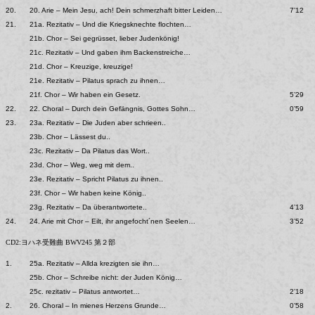
20.
20. Arie – Mein Jesu, ach! Dein schmerzhaft bitter Leiden…
7’12
21.
21a. Rezitativ – Und die Kriegsknechte flochten…
21b. Chor – Sei gegrüsset, lieber Judenkönig!
21c. Rezitativ – Und gaben ihm Backenstreiche…
21d. Chor – Kreuzige, kreuzige!
21e. Rezitativ – Pilatus sprach zu ihnen…
21f. Chor – Wir haben ein Gesetz.
5’29
22.
22. Choral – Durch dein Gefängnis, Gottes Sohn…
0’59
23.
23a. Rezitativ – Die Juden aber schrieen..
23b. Chor – Lässest du..
23c. Rezitativ – Da Pilatus das Wort..
23d. Chor – Weg, weg mit dem..
23e. Rezitativ – Spricht Pilatus zu ihnen..
23f. Chor – Wir haben keine König..
23g. Rezitativ – Da überantwortete..
4’13
24.
24. Arie mit Chor – Eilt, ihr angefocht´nen Seelen…
3’52
CD2:ヨハネ受難曲 BWV245 第２部
1.
25a. Rezitativ – Allda krezigten sie ihn…
25b. Chor – Schreibe nicht: der Juden König…
25c. rezitativ – Pilatus antwortet…
2’18
2.
26. Choral – In mienes Herzens Grunde…
0’58