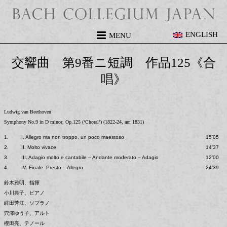
ENGLISH
MENU
交響曲 第9番ニ短調 作品125《合
唱》
Ludwig van Beethoven
Symphony No.9 in D minor, Op.125 (‘Choral’) (1822-24, arr. 1831)
1.
I. Allegro ma non troppo, un poco maestoso
15’05
2.
II. Molto vivace
14’37
3.
III. Adagio molto e cantabile – Andante moderato – Adagio
12’00
4.
IV. Finale. Presto – Allegro
24’39
鈴木雅明、指揮
小川典子、ピアノ
緋田芳江、ソプラノ
穴澤ゆう子、アルト
櫻田亮、テノール