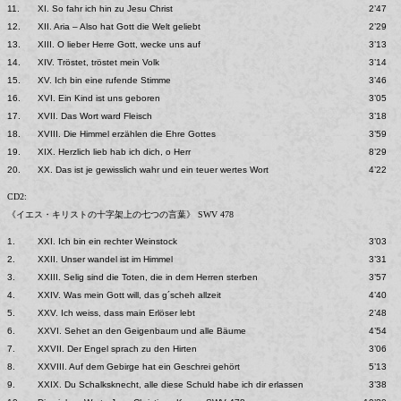
11.
XI. So fahr ich hin zu Jesu Christ
2’47
12.
XII. Aria – Also hat Gott die Welt geliebt
2’29
13.
XIII. O lieber Herre Gott, wecke uns auf
3’13
14.
XIV. Tröstet, tröstet mein Volk
3’14
15.
XV. Ich bin eine rufende Stimme
3’46
16.
XVI. Ein Kind ist uns geboren
3’05
17.
XVII. Das Wort ward Fleisch
3’18
18.
XVIII. Die Himmel erzählen die Ehre Gottes
3’59
19.
XIX. Herzlich lieb hab ich dich, o Herr
8’29
20.
XX. Das ist je gewisslich wahr und ein teuer wertes Wort
4’22
CD2:
《イエス・キリストの十字架上の七つの言葉》 SWV 478
1.
XXI. Ich bin ein rechter Weinstock
3’03
2.
XXII. Unser wandel ist im Himmel
3’31
3.
XXIII. Selig sind die Toten, die in dem Herren sterben
3’57
4.
XXIV. Was mein Gott will, das g´scheh allzeit
4’40
5.
XXV. Ich weiss, dass main Erlöser lebt
2’48
6.
XXVI. Sehet an den Geigenbaum und alle Bäume
4’54
7.
XXVII. Der Engel sprach zu den Hirten
3’06
8.
XXVIII. Auf dem Gebirge hat ein Geschrei gehört
5’13
9.
XXIX. Du Schalksknecht, alle diese Schuld habe ich dir erlassen
3’38