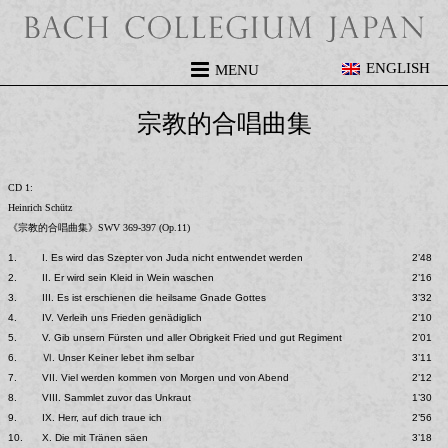
ENGLISH
MENU
宗教的合唱曲集
CD 1:
Heinrich Schütz
《宗教的合唱曲集》SWV 369-397 (Op.11)
1.
I. Es wird das Szepter von Juda nicht entwendet werden
2’48
2.
II. Er wird sein Kleid in Wein waschen
2’16
3.
III. Es ist erschienen die heilsame Gnade Gottes
3’32
4.
IV. Verleih uns Frieden genädiglich
2’10
5.
V. Gib unsern Fürsten und aller Obrigkeit Fried und gut Regiment
2’01
6.
Ⅵ. Unser Keiner lebet ihm selbar
3’11
7.
VII. Viel werden kommen von Morgen und von Abend
2’12
8.
VIII. Sammlet zuvor das Unkraut
1’30
9.
IX. Herr, auf dich traue ich
2’56
10.
X. Die mit Tränen säen
3’18