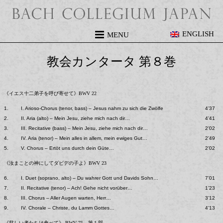
ENGLISH
MENU
教会カンタータ 第８巻
《イエス十二弟子を呼び寄せて》BWV 22
1.
I. Arioso-Chorus (tenor, bass) – Jesus nahm zu sich die Zwölfe
4’37
2.
II. Aria (alto) – Mein Jesu, ziehe mich nach dir…
4’41
3.
III. Recitative (bass) – Mein Jesu, ziehe mich nach dir…
2’02
4.
IV. Aria (tenor) – Mein alles in allem, mein ewiges Gut…
2’49
5.
V. Chorus – Ertöt uns durch dein Güte…
2’02
《汝まことの神にしてダビデの子よ》BWV 23
6.
I. Duet (soprano, alto) – Du wahrer Gott und Davids Sohn…
7’01
7.
II. Recitative (tenor) – Ach! Gehe nicht vorüber…
1’23
8.
III. Chorus – Aller Augen warten, Herr…
3’12
9.
IV. Chorale – Christe, du Lamm Gottes…
4’13
《貧しい者たちは食べて》 BWV 75 第１部