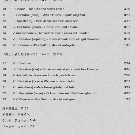
10.
I. Chorus – Die Elenden sollen essen…
4’30
11.
II. Recitative (bass) – Was hilft des Purpurs Majestät…
0’51
12.
III. Aria (tenor) – Mein Jesus soll mein alles sein…
4’17
13.
IV. Recitative (tenor) – Gott stürzet und erhöhet…
0’37
14.
V. Aria (soprano) – Ich nehme mein Leiden mit Freuden…
5’29
15.
VI. Recitative (soprano) – Indes schenkt Gott ein gut Gewissen…
0’39
16.
VII. Chorale – Was Gott tut, das ist wohlgetan…
1’41
《貧しい者たちは食べて》 BWV 75 第２部
17.
VIII. Sinfonia
2’14
18.
IX. Recitative (alto) – Nur eines kränkt ein christliches Gemüte…
0’46
19.
X. Aria (alto) – Jesus macht mich geistlich reich…
2’28
20.
XI. Recitative (bass) – Wer nur in Jesu bleibt…
0’33
21.
XII. Aria (bass) – Mein Herze gläubt und liebt…
3’49
22.
XIII. Recitative (tenor) – O Armut, der kein Reichtum gleicht!…
0’42
23.
XIV. Chorale – Was Gott tut, das ist wohlgetan…
1’42
鈴木美登里、ｿﾌﾟﾗﾉ
米良美一、ｶｳﾝﾀｰﾃﾅｰ
ゲルト・テュルク、ﾃﾉｰﾙ
ペーター・コーイ、ﾊﾞｽ