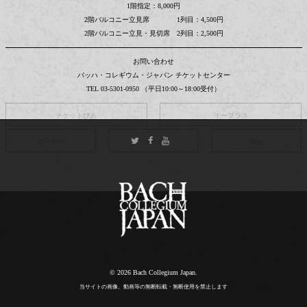
1階指定：8,000円
2階バルコニー立見席 1列目：4,500円
2階バルコニー立見・見切席 2列目：2,500円
お問い合わせ
バッハ・コレギウム・ジャパン チケットセンター
TEL 03-5301-0950 （平日10:00～18:00受付）
チケットぴあ
イープラス
ローチケ
ヴォートル
teket
© 2026 Bach Collegium Japan.
当サイトの画像、動画等の無断転載・無断使用を禁止します