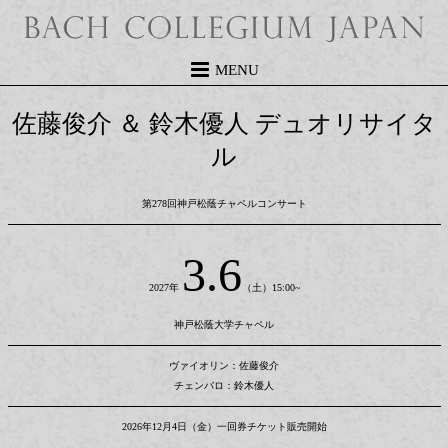
MENU
佐藤俊介 ＆ 鈴木優人 デュオリサイタ
ル
第278回神戸松蔭チャペルコンサート
3.6
2027年
（土）15:00~
神戸松蔭大学チャペル
ヴァイオリン：佐藤俊介
チェンバロ：鈴木優人
2026年12月4日（金）一回券チケット販売開始