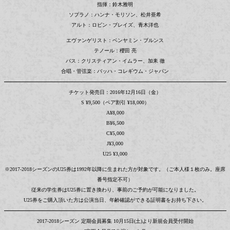
指揮：鈴木雅明
ソプラノ：ハンナ・モリソン、松井亜希
アルト：ロビン・ブレイズ、青木洋也
エヴァンゲリスト：ベンヤミン・ブルンス
テノール：櫻田 亮
バス：クリスティアン・イムラー、加耒 徹
合唱・管弦楽：バッハ・コレギウム・ジャパン
チケット発売日：2016年12月16日（金）
S ¥9,500（ペア割引 ¥18,000）
A¥8,000
B¥6,500
C¥5,000
J¥3,000
U25 ¥3,000
※2017-2018シーズンのU25券は1992年以降に生まれた方が対象です。（ご本人様１枚のみ。座席
番号指定不可）
従来の学生券はU25券に置き換わり、事前のご予約が可能になりました。
U25券をご購入頂いた方は公演当日、年齢確認ができる証明書をお持ち下さい。
2017-2018シーズン 定期会員募集 10月15日(土)より新規会員受付開始