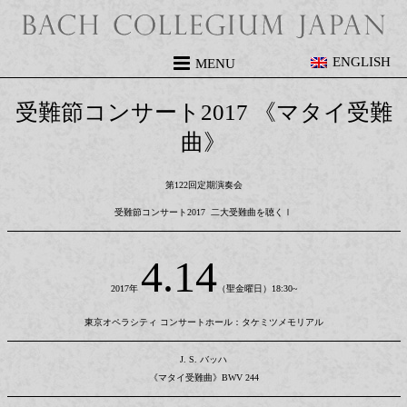
ENGLISH
MENU
受難節コンサート2017 《マタイ受難
曲》
第122回定期演奏会
受難節コンサート2017 二大受難曲を聴くⅠ
4.14
2017年
（聖金曜日）18:30~
東京オペラシティ コンサートホール：タケミツメモリアル
J. S. バッハ
《マタイ受難曲》BWV 244