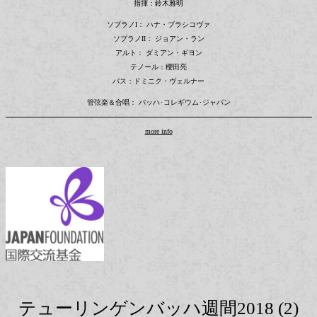
指揮：鈴木雅明
ソプラノI： ハナ・ブラシコヴァ
ソプラノII： ジョアン・ラン
アルト： ダミアン・ギヨン
テノール：櫻田亮
バス：ドミニク・ヴェルナー
管弦楽＆合唱： バッハ･コレギウム･ジャパン
more info
テューリンゲンバッハ週間2018 (2)