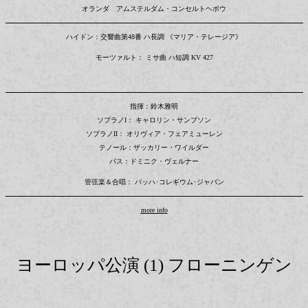
オランダ アムステルダム・コンセルトヘボウ
ハイドン：交響曲第48番 ハ長調 《マリア・テレージア》
モーツァルト： ミサ曲 ハ短調 KV 427
指揮：鈴木雅明
ソプラノI： キャロリン・サンプソン
ソプラノII： オリヴィア・フェアミューレン
テノール：ザッカリー・ワイルダー
バス：ドミニク・ヴェルナー
管弦楽＆合唱： バッハ･コレギウム･ジャパン
more info
ヨーロッパ公演 (1) フローニンゲン