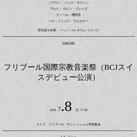
ソプラノ： ハンナ・モリソン
アルト： ロビン・ブレイズ
テノール：櫻田亮
バス：ドミニク・ヴェルナー
管弦楽＆合唱： バッハ･コレギウム･ジャパン
more info
フリブール国際宗教音楽祭（BCJスイ
スデビュー公演）
.8
7
2018
日. 17:00
スイス フリブール・サンミッシェル学院教会
J. S. バッハ