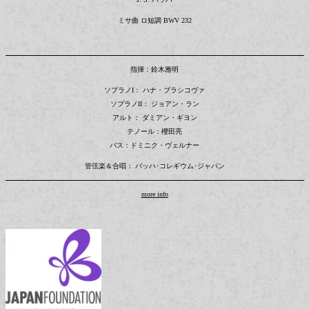
ミサ曲 ロ短調 BWV 232
指揮：鈴木雅明
ソプラノI： ハナ・ブラシコヴァ
ソプラノII： ジョアン・ラン
アルト： ダミアン・ギヨン
テノール：櫻田亮
バス：ドミニク・ヴェルナー
管弦楽＆合唱： バッハ･コレギウム･ジャパン
more info