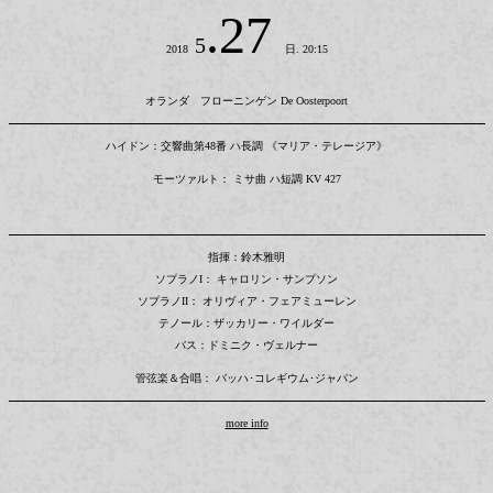
.27
5
2018
日. 20:15
オランダ フローニンゲン De Oosterpoort
ハイドン：交響曲第48番 ハ長調 《マリア・テレージア》
モーツァルト： ミサ曲 ハ短調 KV 427
指揮：鈴木雅明
ソプラノI： キャロリン・サンプソン
ソプラノII： オリヴィア・フェアミューレン
テノール：ザッカリー・ワイルダー
バス：ドミニク・ヴェルナー
管弦楽＆合唱： バッハ･コレギウム･ジャパン
more info