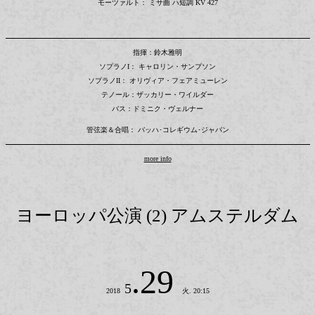
モーツァルト： ミサ曲 ハ短調 KV 427
指揮：鈴木雅明
ソプラノI： キャロリン・サンプソン
ソプラノII： オリヴィア・フェアミューレン
テノール：ザッカリー・ワイルダー
バス：ドミニク・ヴェルナー
管弦楽＆合唱： バッハ･コレギウム･ジャパン
more info
ヨーロッパ公演 (2) アムステルダム
.29
5
2018
火. 20:15