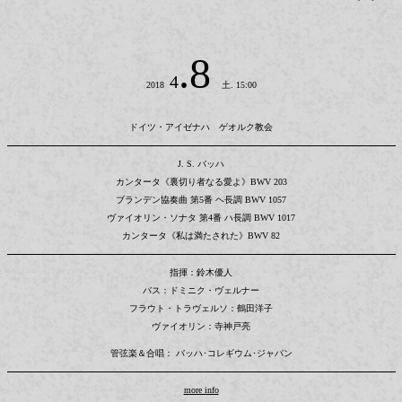
.8
4
2018
土. 15:00
ドイツ・アイゼナハ ゲオルク教会
J. S. バッハ
カンタータ《裏切り者なる愛よ》BWV 203
ブランデン協奏曲 第5番 ヘ長調 BWV 1057
ヴァイオリン・ソナタ 第4番 ハ長調 BWV 1017
カンタータ《私は満たされた》BWV 82
指揮：鈴木優人
バス：ドミニク・ヴェルナー
フラウト・トラヴェルソ：鶴田洋子
ヴァイオリン：寺神戸亮
管弦楽＆合唱： バッハ･コレギウム･ジャパン
more info