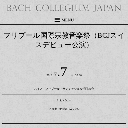
MENU
フリブール国際宗教音楽祭（BCJスイ
スデビュー公演）
.7
7
2018
日. 20:30
スイス フリブール・サンミッシェル学院教会
J. S. バッハ
ミサ曲 ロ短調 BWV 232