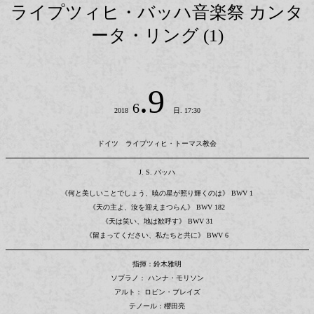
ライプツィヒ・バッハ音楽祭 カンタ
ータ・リング (1)
.9
6
2018
日. 17:30
ドイツ ライプツィヒ・トーマス教会
J. S. バッハ
《何と美しいことでしょう、暁の星が照り輝くのは》 BWV 1
《天の主よ、汝を迎えまつらん》 BWV 182
《天は笑い、地は歓呼す》 BWV 31
《留まってください、私たちと共に》 BWV 6
指揮：鈴木雅明
ソプラノ： ハンナ・モリソン
アルト： ロビン・ブレイズ
テノール：櫻田亮