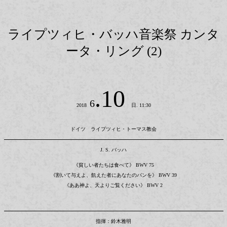
ライプツィヒ・バッハ音楽祭 カンタ
ータ・リング (2)
.10
6
2018
日. 11:30
ドイツ ライプツィヒ・トーマス教会
J. S. バッハ
《貧しい者たちは食べて》 BWV 75
《割いて与えよ、飢えた者にあなたのパンを》 BWV 39
《ああ神よ、天よりご覧ください》 BWV 2
指揮：鈴木雅明