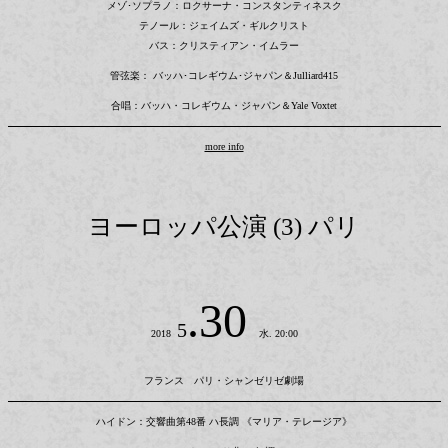
メゾ･ソプラノ：ロクサーナ・コンスタンティネスク
テノール：ジェイムズ・ギルクリスト
バス：クリスティアン・イムラー
管弦楽： バッハ･コレギウム･ジャパン＆Julliard415
合唱：バッハ・コレギウム・ジャパン＆Yale Voxtet
more info
ヨーロッパ公演 (3) パリ
.30
5
2018
水. 20:00
フランス パリ・シャンゼリゼ劇場
ハイドン：交響曲第48番 ハ長調 《マリア・テレージア》