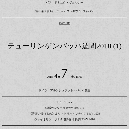
バス：ドミニク・ヴェルナー
管弦楽＆合唱： バッハ･コレギウム･ジャパン
more info
テューリンゲンバッハ週間2018 (1)
.7
4
2018
土. 15:00
ドイツ アルンシュタット・バッハ教会
J. S. バッハ
結婚カンタータ BWV 202, 210
《音楽の捧げもの》より〈トリオ・ソナタ〉BWV 1079
ヴァイオリン・ソナタ 第3番 ホ長調 BWV 1016