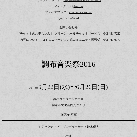
ツィッター：
@cmf_pr
フェイスブック：
chofumusicfestival
ライン：@ccmf
お問い合わせ
［チケットのお申し込み］ グリーンホールチケットサービス 042-481-7222
［内容について］ コミュニケーション課コミュニティ振興係 042-441-6171
調布音楽祭2016
6月22日(水)〜6月26日(日)
2016年
調布市グリーンホール
調布市文化会館たづくり
深大寺 本堂
エグゼクティブ・プロデューサー：鈴木優人
–出演–