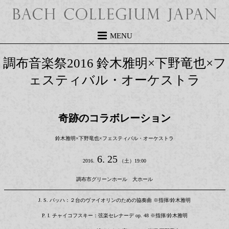
MENU
調布音楽祭2016 鈴木雅明×下野竜也×フ
ェスティバル・オーケストラ
奇跡のコラボレーション
鈴木雅明×下野竜也×フェスティバル・オーケストラ
6. 25
2016.
（土）19:00
調布市グリーンホール 大ホール
J. S. バッハ：２台のヴァイオリンのための協奏曲 ※指揮/鈴木雅明
P. I. チャイコフスキー：弦楽セレナーデ op. 48 ※指揮/鈴木雅明