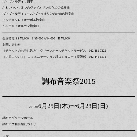
ヴィヴァルディ：四季
J. S. バッハ：2 つのヴァイオリンのための協奏曲
ヴィヴァルディ：4つのヴァイオリンのための協奏曲
マルチェッロ：オーボエ協奏曲
ヘンデル：オルガン協奏曲
全席指定 SS ¥6,000 S ¥5,000 A ¥4,000 B ¥3,000
お問い合わせ
［チケットのお申し込み］ グリーンホールチケットサービス 042-481-7222
［内容について］ コミュニケーション課コミュニティ振興係 042-441-6171
調布音楽祭2015
6月25日(木)〜6月28日(日)
2015年
調布市グリーンホール
調布市文化会館たづくり
出演：