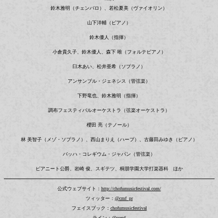
鈴木雅明（チェンバロ）、若松夏美（ヴァイオリン）
山下洋輔（ピアノ）
鈴木優人（指揮）
小倉貴久子、鈴木優人、森下 唯（フォルテピアノ）
臼木あい、松井亜希（ソプラノ）
アンサンブル・ジェネシス（管弦楽）
下野竜也、鈴木雅明（指揮）
調布フェスティバルオーケストラ（弦楽オーケストラ）
櫻田 亮（テノール）
林 美智子（メゾ・ソプラノ）、西山まりえ（ハープ）、古藤田みゆき（ピアノ）
バッハ・コレギウム・ジャパン（管弦楽）
ピアニート公爵、岩崎 俊、スギテツ、桐朋学園大学打楽器科 ほか
公式ウェブサイト：
http://chofumusicfestival.com/
ツィッター：
@cmf_pr
フェイスブック：
chofumusicfestival
ライン：@ccmf