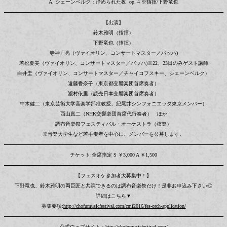
A. シェーンベルク：浄められた夜 op. 4 ※指揮/下野竜也
【出演】
鈴木雅明（指揮）
下野竜也（指揮）
寺神戸亮（ヴァイオリン、コンサートマスター／バッハ)
若松夏美（ヴァイオリン、コンサートマスター／バッハ)※22、23日のみゲスト講師
白井圭（ヴァイオリン、コンサートマスター／チャイコフスキー、シェーンベルク）
遠藤香奈子（東京都交響楽団首席奏者）
瀧村依里（読売日本交響楽団首席奏者）
中木健二（東京芸術大学音楽学部准教授、紀尾井シンフォニエッタ東京メンバー）
西山真二（NHK交響楽団首席代行奏者） ほか
調布音楽祭フェスティバル・オーケストラ（弦楽）
※音楽大学生など若手奏者を中心に、メンバーを公募します。
チケット:全席指定 S ￥3,000 A ￥1,500
【フェスオケ参加者大募集中！】
下野竜也、鈴木雅明の両巨匠と共演できるのは調布音楽祭だけ！是非お申込み下さい◎
詳細はこちら▼
募集要項:
http://chofumusicfestival.com/cmf2016/fes-orch-application/
公式ウェブサイト：
http://chofumusicfestival.com/