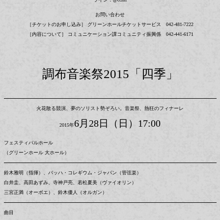
お問い合わせ
［チケットのお申し込み］ グリーンホールチケットサービス 042-481-7222
［内容について］ コミュニケーション課コミュニティ振興係 042-441-6171
調布音楽祭2015「四季」
火花散る競演、夢のソリスト勢ぞろい。音楽祭、熱狂のフィナーレ
6月28日（日）17:00
2015年
フェスティバルホール
（グリーンホール 大ホール）
鈴木雅明（指揮）、バッハ・コレギウム・ジャパン（管弦楽）
白井圭、高田あずみ、寺神戸亮、若松夏美（ヴァイオリン）
三宮正満（オーボエ）、鈴木優人（オルガン）
曲目