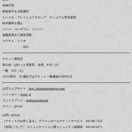
寺神戸亮
林美智子＆大萩康司
ミハイル・プレトニョフ＆ロシア・ナショナル管弦楽団
鈴木雅明＆優人
バッハ・コレギウム・ジャパン
遠藤真理＆三浦友理枝
マグナム・トリオ
ほか
チケット発売日
友の会「ぱれっと倶楽部」会員 4/18（土）
一般 4/25（土）
※U22割引 22 歳以下はチケット一般価格の30%引き
公式ウェブサイト：
http://chofumusicfestival.com/
ツィッター：
@cmf_pr
フェイスブック：
chofumusicfestival
ライン：@ccmf
お問い合わせ
［チケットのお申し込み］ グリーンホールチケットサービス 042-481-7222
［内容について］ コミュニケーション課コミュニティ振興係 042-441-6171