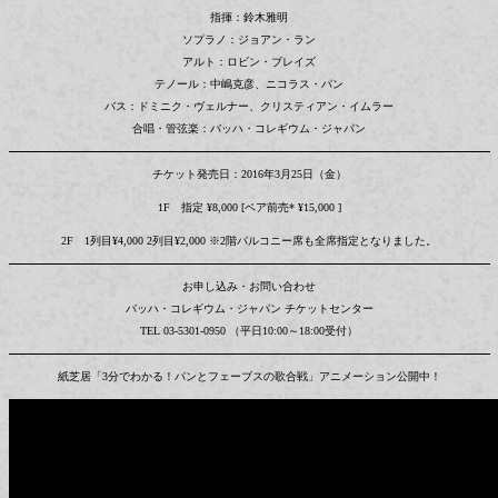
指揮：鈴木雅明
ソプラノ：ジョアン・ラン
アルト：ロビン・ブレイズ
テノール：中嶋克彦、ニコラス・パン
バス：ドミニク・ヴェルナー、クリスティアン・イムラー
合唱・管弦楽：バッハ・コレギウム・ジャパン
チケット発売日：2016年3月25日（金）
1F 指定 ¥8,000 [ペア前売* ¥15,000 ]
2F 1列目¥4,000 2列目¥2,000 ※2階バルコニー席も全席指定となりました。
お申し込み・お問い合わせ
バッハ・コレギウム・ジャパン チケットセンター
TEL 03-5301-0950 （平日10:00～18:00受付）
紙芝居「3分でわかる！パンとフェーブスの歌合戦」アニメーション公開中！