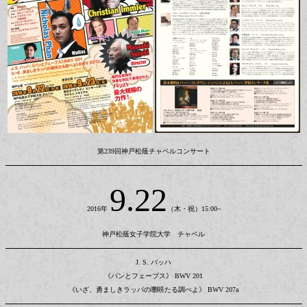
第239回神戸松蔭チャペルコンサート
9.22
2016年
（木・祝）15:00~
神戸松蔭女子学院大学 チャペル
J. S. バッハ
《パンとフェーブス》 BWV 201
《いざ、勇ましきラッパの嚠喨たる調べよ》 BWV 207a