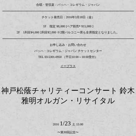
合唱・管弦楽：バッハ・コレギウム・ジャパン
チケット発売日：2016年3月18日（金）
1F 指定 ¥8,000 [ペア前売* ¥15,000 ]
2F 1列目¥4,000 2列目¥2,000 ※2階バルコニー席も全席指定となりました。
お申し込み・お問い合わせ
バッハ・コレギウム・ジャパン チケットセンター
TEL 03-5301-0950 （平日10:00～18:00受付）
イープラス
神戸松蔭チャリティーコンサート 鈴木
雅明オルガン・リサイタル
1/23
2016
土 15:00
〜第30回記念〜