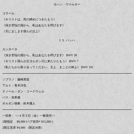
ヨハン・ヴァルター
コラール
《キリストは、死の縛めにつきたもう》
《深き苦悩の淵から、私はあなたを呼びます》
《天にまします我らの父よ》
J. S. バッハ
カンタータ
《深き苦悩の淵から、私はあなたを呼びます》 BWV 38
《キリスト我らが主ヨルダン川に来たりたもう》 BWV 7
《私たちから取り去ってください、主よ、まことの神よ》 BWV 101
ソプラノ：藤崎美苗
アルト：青木洋也
テノール：ダン・コークウェル
バス：加耒徹
オルガン独奏：鈴木優人
一回券： <<４月３日（金）一般発売>>
1階指定 ¥8,000 [ペア前売* ¥15,000 ]
2階立見席 ¥4,000 （限定30席）