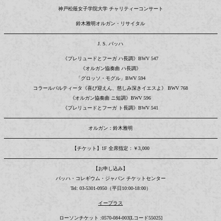
神戸松蔭女子学院大学 チャリティーコンサート
鈴木雅明オルガン・リサイタル
J. S. バッハ
《プレリュードとフーガ ハ長調》BWV 547
《オルガン協奏曲 ハ長調》
「グロッソ・モグル」BWV 594
コラールパルティータ《喜び迎えん、慈しみ深きイエスよ》 BWV 768
《オルガン協奏曲 ニ短調》BWV 596
《プレリュードとフーガ ト長調》BWV 541
オルガン：鈴木雅明
【チケット】1F 全席指定：￥3,000
【お申し込み】
バッハ・コレギウム・ジャパン チケットセンター
Tel: 03-5301-0950（平日10:00-18:00）
イープラス
ローソンチケット :0570-084-003[Lコード55025]