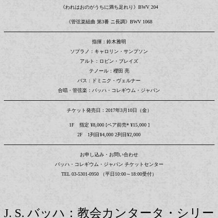
《われはおのがうちに満ち足れり》BWV 204
《管弦楽組曲 第3番 ニ長調》BWV 1068
指揮：鈴木雅明
ソプラノ：キャロリン・サンプソン
アルト：ロビン・ブレイズ
テノール：櫻田 亮
バス：ドミニク・ヴェルナー
合唱・管弦楽：バッハ・コレギウム・ジャパン
チケット発売日：2017年3月10日（金）
1F 指定 ¥8,000 [ペア前売* ¥15,000 ]
2F 1列目¥4,000 2列目¥2,000
お申し込み・お問い合わせ
バッハ・コレギウム・ジャパン チケットセンター
TEL 03-5301-0950 （平日10:00～18:00受付）
J. S. バッハ：教会カンタータ・シリー