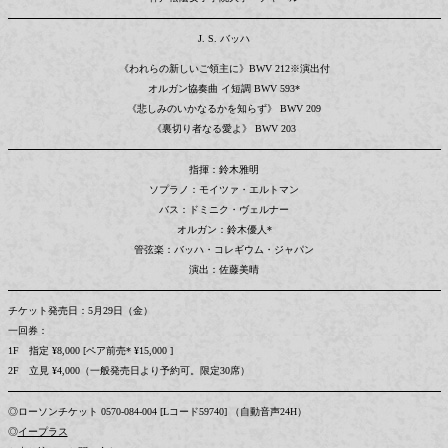
J. S. バッハ
《われらの新しいご領主に》BWV 212※演出付
オルガン協奏曲 イ短調 BWV 593*
《悲しみのいかなるかを知らず》 BWV 209
《裏切り者なる愛よ》 BWV 203
指揮：鈴木雅明
ソプラノ：モイツァ・エルトマン
バス：ドミニク・ヴェルナー
オルガン：鈴木優人*
管弦楽：バッハ・コレギウム・ジャパン
演出：佐藤美晴
チケット発売日：5月29日（金）
一回券：
1F 指定 ¥8,000 [ペア前売* ¥15,000 ]
2F 立見 ¥4,000（一般発売日より予約可。限定30席）
◎ローソンチケット 0570-084-004 [Lコード59740] （自動音声24H）
◎
イープラス