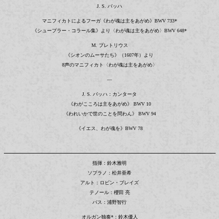
J. S. バッハ
マニフィカトによるフーガ《わが魂は主をあがめ》BWV 733*
《シュープラー・コラール集》より〈わが魂は主をあがめ〉BWV 648*
M. プレトリウス
《シオンのムーサたち》（1607年）より
8声のマニフィカト〈わが魂は主をあがめ〉
—
J. S. バッハ：カンタータ
《わがこころは主をあがめ》 BWV 10
《われいかで世のことを問わん》 BWV 94
《イエス、わが魂を》BWV 78
指揮：鈴木雅明
ソプラノ：松井亜希
アルト：ロビン・ブレイズ
テノール：櫻田 亮
バス：浦野智行
オルガン独奏*：鈴木優人