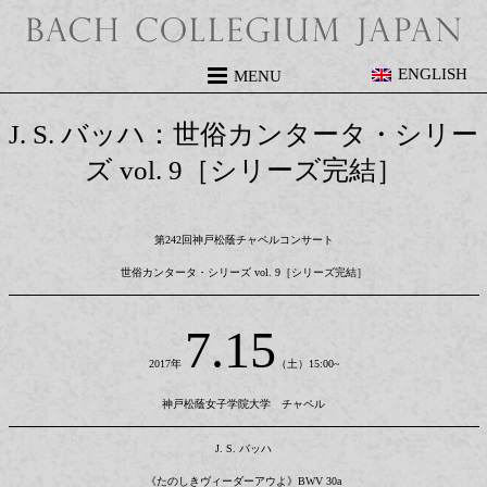
ENGLISH
MENU
J. S. バッハ：世俗カンタータ・シリー
ズ vol. 9［シリーズ完結］
第242回神戸松蔭チャペルコンサート
世俗カンタータ・シリーズ vol. 9［シリーズ完結］
7.15
2017年
（土）15:00~
神戸松蔭女子学院大学 チャペル
J. S. バッハ
《たのしきヴィーダーアウよ》BWV 30a