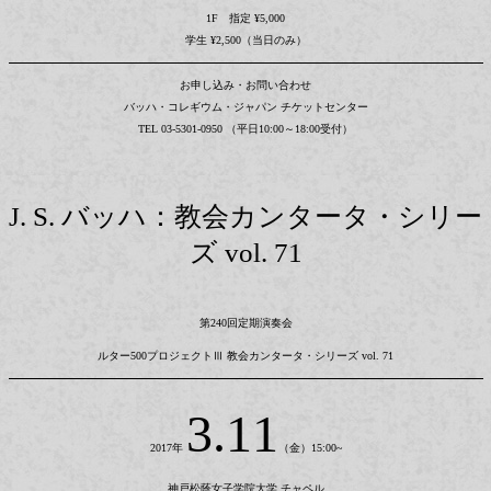
1F 指定 ¥5,000
学生 ¥2,500（当日のみ）
お申し込み・お問い合わせ
バッハ・コレギウム・ジャパン チケットセンター
TEL 03-5301-0950 （平日10:00～18:00受付）
J. S. バッハ：教会カンタータ・シリー
ズ vol. 71
第240回定期演奏会
ルター500プロジェクトⅢ 教会カンタータ・シリーズ vol. 71
3.11
2017年
（金）15:00~
神戸松蔭女子学院大学 チャペル