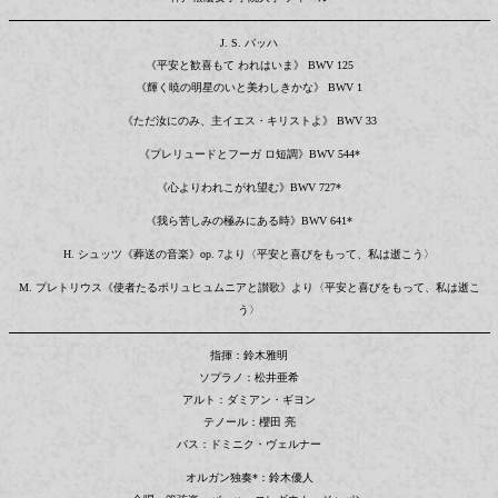
J. S. バッハ
《平安と歓喜もて われはいま》 BWV 125
《輝く暁の明星のいと美わしきかな》 BWV 1
《ただ汝にのみ、主イエス・キリストよ》 BWV 33
《プレリュードとフーガ ロ短調》BWV 544*
《心よりわれこがれ望む》BWV 727*
《我ら苦しみの極みにある時》BWV 641*
H. シュッツ《葬送の音楽》op. 7より〈平安と喜びをもって、私は逝こう〉
M. プレトリウス《使者たるポリュヒュムニアと讃歌》より〈平安と喜びをもって、私は逝こ
う〉
指揮：鈴木雅明
ソプラノ：松井亜希
アルト：ダミアン・ギヨン
テノール：櫻田 亮
バス：ドミニク・ヴェルナー
オルガン独奏*：鈴木優人