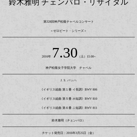
鈴木雅明 チェンバロ・リサイタル
第328回神戸松蔭チャペルコンサート
＜ゼロビート・シリーズ＞
7
.30
2016年
（土）15:00~
神戸松蔭女子学院大学 チャペル
J. S. バッハ
《イギリス組曲 第１番 イ長調》BWV 806
《イギリス組曲 第５番 ホ短調》BWV 810
《イギリス組曲 第６番 ニ短調》BWV 811
鈴木雅明（チェンバロ）
チケット発売日：2016年3月25日（金）