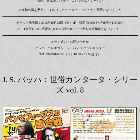
合唱・管弦楽：バッハ・コレギウム・ジャパン
※当初出演を予定しておりましたペーター・コーイから変更になりました
チケット発売日：2016年10月28日（金）1F 指定 ¥8,000 [ペア前売* ¥15,000 ]
2F 1列目¥4,000 2列目¥2,000 ※2階バルコニー席も全席指定となりました。
お申し込み・お問い合わせ
バッハ・コレギウム・ジャパン チケットセンター
TEL 03-5301-0950 （平日10:00～18:00受付）
J. S. バッハ：世俗カンタータ・シリー
ズ vol. 8