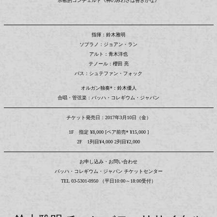
宗教的コンチェルト《神のみわざは善きかな》
指揮：鈴木雅明
ソプラノ：ジョアン・ラン
アルト：青木洋也
テノール：櫻田 亮
バス：シュテファン・フォック
オルガン独奏*：鈴木優人
合唱・管弦楽：バッハ・コレギウム・ジャパン
チケット発売日：2017年3月10日（金）
1F 指定 ¥8,000 [ペア前売* ¥15,000 ]
2F 1列目¥4,000 2列目¥2,000
お申し込み・お問い合わせ
バッハ・コレギウム・ジャパン チケットセンター
TEL 03-5301-0950 （平日10:00～18:00受付）