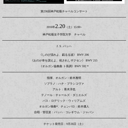
第236回神戸松蔭チャペルコンサート
2.20
2016年
（土）15:00~
神戸松蔭女子学院大学 チャペル
J. S. バッハ
《しのび流れよ、戯るる波》 BWV 206
《おのが幸を讃えよ、祝されしザクセン》 BWV 215
《オルガン協奏曲 ト長調》BWV 592 *
指揮、オルガン：鈴木雅明
ソプラノ：ハナ・ブラシコヴァ
アルト：青木洋也
テノール：チャールズ・ダニエルズ
バス：ロデリック・ウィリアムズ
オルガン独奏*、チェンバロ：鈴木優人
合唱・管弦楽：バッハ・コレギウム・ジャパン
チケット発売日：9月26日（土）