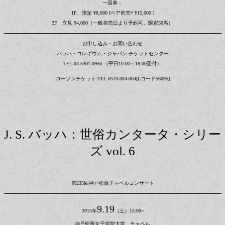
一回券：
1F 指定 ¥8,000 [ペア前売* ¥15,000 ]
2F 立見 ¥4,000（一般発売日より予約可。限定30席）
お申し込み・お問い合わせ
バッハ・コレギウム・ジャパン チケットセンター
TEL 03-5301-0950 （平日10:00～18:00受付）
ローソンチケット:TEL 0570-084-004[Lコード56095]
J. S. バッハ：世俗カンタータ・シリー
ズ vol. 6
第235回神戸松蔭チャペルコンサート
9.19
2015年
（土）15:00~
神戸松蔭女子学院大学 チャペル