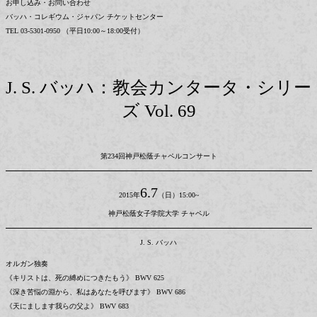
お申し込み・お問い合わせ
バッハ・コレギウム・ジャパン チケットセンター
TEL 03-5301-0950 （平日10:00～18:00受付）
J. S. バッハ：教会カンタータ・シリー
ズ Vol. 69
第234回神戸松蔭チャペルコンサート
6.7
2015年
（日）15:00~
神戸松蔭女子学院大学 チャペル
J. S. バッハ
オルガン独奏
《キリストは、死の縛めにつきたもう》 BWV 625
《深き苦悩の淵から、私はあなたを呼びます》 BWV 686
《天にまします我らの父よ》 BWV 683