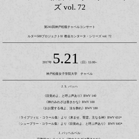
ズ vol. 72
第241回神戸松蔭チャペルコンサート
ルター500プロジェクトⅣ 教会カンタータ・シリーズ vol. 72
5.21
2017年
（日）15:00~
神戸松蔭女子学院大学 チャペル
J. S. バッハ
《目覚めよ、と呼ぶ声あり》BWV 140
《神のみわざは善きかな》BWV 100
《おお愛する魂よ、汝を飾れ》BWV 180
〈ライプツィヒ・コラール集〉より《来ませ、聖霊、主なる神》BWV 651*
〈シュープラー・コラール集〉より《目覚めよ、と呼ぶ声あり》 BWV 645*
J. パッヘルベル