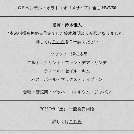
G.F.ヘンデル：オラトリオ《メサイア》全曲 HWV56
指揮：
鈴木優人
*本来指揮を務める予定でした鈴木雅明より交代となりました。
詳しくは
こちら
をご一読ください
ソプラノ：澤江衣里
アルト：クリント・ファン・デア・リンデ
テノール：セイル・キム
バス：ポール・マックス・ティプトン
合唱・管弦楽：バッハ・コレギウム・ジャパン
2023/9/9（土） 一般発売開始
詳しくは
こちら